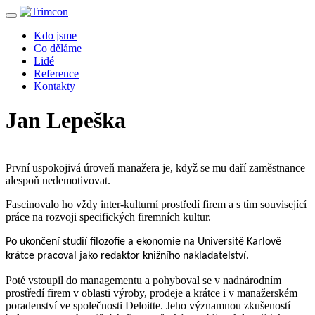
Kdo jsme
Co děláme
Lidé
Reference
Kontakty
Jan Lepeška
První uspokojivá úroveň manažera je, když se mu daří zaměstnance
alespoň nedemotivovat.
Fascinovalo ho vždy inter-kulturní prostředí firem a s tím související
práce na rozvoji specifických firemních kultur.
Po ukončení studií filozofie a ekonomie na Universitě Karlově
krátce pracoval jako redaktor knižního nakladatelství.
Poté vstoupil do managementu a pohyboval se v nadnárodním
prostředí firem v oblasti výroby, prodeje a krátce i v manažerském
poradenství ve společnosti Deloitte. Jeho významnou zkušeností