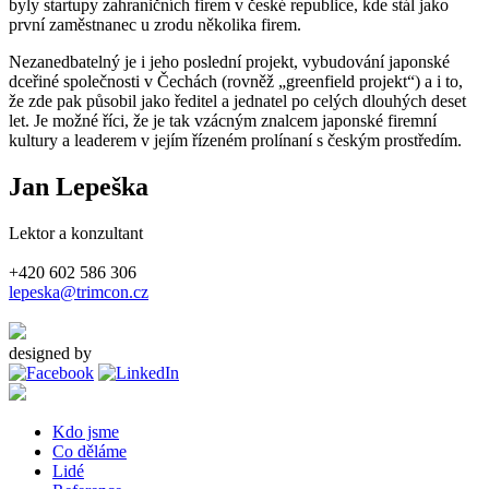
byly startupy zahraničních firem v české republice, kde stál jako
první zaměstnanec u zrodu několika firem.
Nezanedbatelný je i jeho poslední projekt, vybudování japonské
dceřiné společnosti v Čechách (rovněž „greenfield projekt“) a i to,
že zde pak působil jako ředitel a jednatel po celých dlouhých deset
let. Je možné říci, že je tak vzácným znalcem japonské firemní
kultury a leaderem v jejím řízeném prolínaní s českým prostředím.
Jan Lepeška
Lektor a konzultant
+420 602 586 306
lepeska@trimcon.cz
designed by
Artax a.s.
Kdo jsme
Co děláme
Lidé