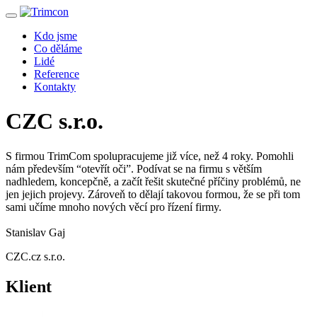
Kdo jsme
Co děláme
Lidé
Reference
Kontakty
CZC s.r.o.
S firmou TrimCom spolupracujeme již více, než 4 roky. Pomohli
nám především “otevřít oči”. Podívat se na firmu s větším
nadhledem, koncepčně, a začít řešit skutečné příčiny problémů, ne
jen jejich projevy. Zároveň to dělají takovou formou, že se při tom
sami učíme mnoho nových věcí pro řízení firmy.
Stanislav Gaj
CZC.cz s.r.o.
Klient