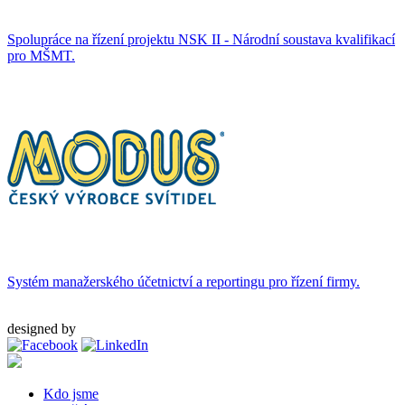
Spolupráce na řízení projektu NSK II - Národní soustava kvalifikací
pro MŠMT.
Systém manažerského účetnictví a reportingu pro řízení firmy.
designed by
Artax a.s.
Kdo jsme